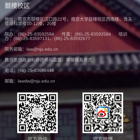
鼓楼校区
地址：南京市鼓楼区汉口路22号，南京大学鼓楼校区西南楼、逸夫
管理科学楼10-12楼，20楼
院办：(86)-25-83592584
传真：(86)-25-83592584
培训
办：(86)-25-83597131、(86)-25-83592677
院务邮箱：law@nju.edu.cn
教师思想政治和师德师风监督、举报联系方式
电话：(86)-25-83686448
邮箱：lawdw@nju.edu.cn
官方微信
官方微博