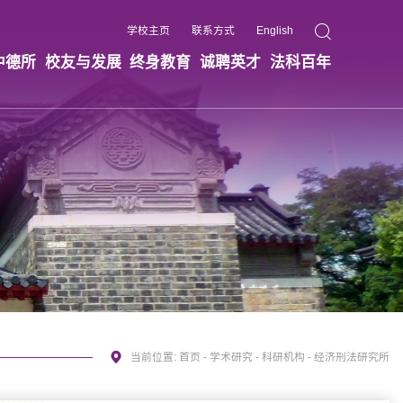
学校主页
联系方式
English
中德所
校友与发展
终身教育
诚聘英才
法科百年
当前位置:
首页
-
学术研究
-
科研机构
-
经济刑法研究所