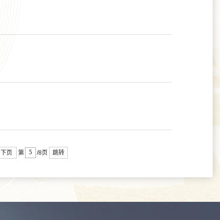
下页
跳转
第
/8页