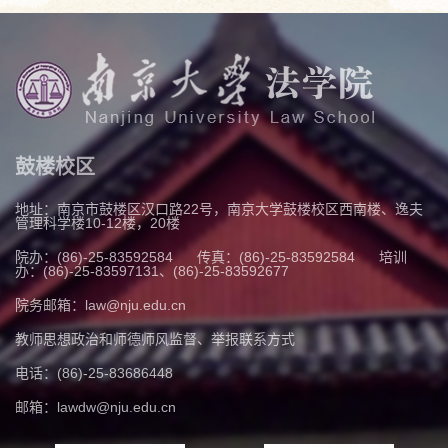
鼓楼校区
地址：南京市鼓楼区汉口路22号，南京大学鼓楼校区西南楼、逸夫
管理科学楼10-12楼，20楼
院办：(86)-25-83592584
传真：(86)-25-83592584
培训
办：(86)-25-83597131、(86)-25-83592677
院务邮箱：law@nju.edu.cn
教师思想政治和师德师风监督、举报联系方式
电话：(86)-25-83686448
邮箱：lawdw@nju.edu.cn