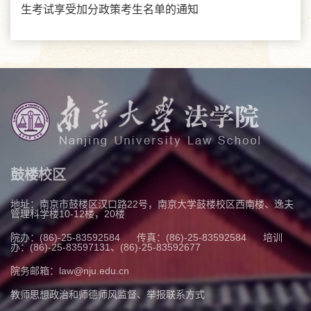
生考试享受加分政策考生名单的通知
鼓楼校区
地址：南京市鼓楼区汉口路22号，南京大学鼓楼校区西南楼、逸夫
管理科学楼10-12楼，20楼
院办：(86)-25-83592584
传真：(86)-25-83592584
培训
办：(86)-25-83597131、(86)-25-83592677
院务邮箱：law@nju.edu.cn
教师思想政治和师德师风监督、举报联系方式