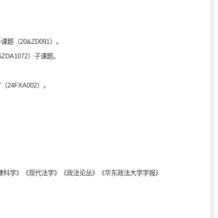
题（20&ZD091）。
DA1072）子课题。
24FXA002）。
律科学》《现代法学》《政法论丛》《华东政法大学学报》