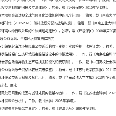
排污权交易制度的困境及立法建议》，独著，载《环境保护》2010年第12期。
从哥本哈根会议透视全球气候变化法律规制中的几个问题》，独著，载《南京大学学
后京都时代（2012-2020）碳排放权分配的战略构想》，独著，载《南京工业大学学
中国环境纠纷行政处理的立法问题与建议》，独著，载《环境保护》2008年第20
境公益诉讼、生态环境损害赔偿制度
环保组织提起海洋环境民事公益诉讼的原告资格：实践检视与法理证成》，独著，载
论惩罚性赔偿在生态环境损害赔偿诉讼中的审慎适用》，一作，载《南京社会科学》
论社会源危险废弃物生态环境损害赔偿的归责原则》，一作，载《中国高校社会科学
环境公益诉讼原告资格比较研究与借鉴》，独著，载《江苏行政学院学报》2011年
印度环境公益诉讼制度及其启示》，独著，载《华东政法大学学报》2010年第5期
政法、民法
论行政处罚畸重的成因与减轻处罚的裁量构造》，一作，载《江苏社会科学》202
行政补偿理论分析》，二作，载《法学》2003年第8期。
对缔约过失责任概念之界定》，独著，载《政法论丛》1999年第1期。