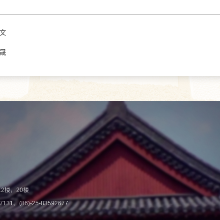
文
晟
2楼，20楼
131、(86)-25-83592677