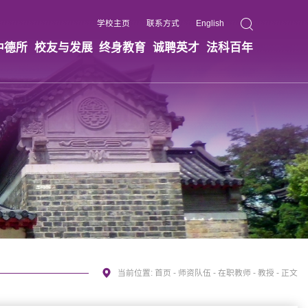
学校主页
联系方式
English
中德所
校友与发展
终身教育
诚聘英才
法科百年
当前位置:
首页
-
师资队伍
-
在职教师
-
教授
- 正文