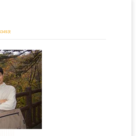
4349
次