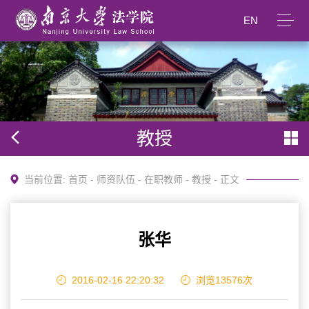
EN
教授
当前位置:
首页
-
师资队伍
-
在职教师
-
教授
- 正文
张华
2016-02-16 22:20:32
浏览
13576
次