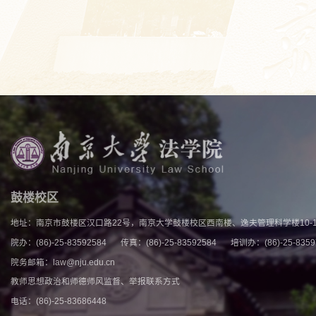
鼓楼校区
地址：南京市鼓楼区汉口路22号，南京大学鼓楼校区西南楼、逸夫管理科学楼10-1
院办：(86)-25-83592584
传真：(86)-25-83592584
培训办：(86)-25-83597
院务邮箱：law@nju.edu.cn
教师思想政治和师德师风监督、举报联系方式
电话：(86)-25-83686448